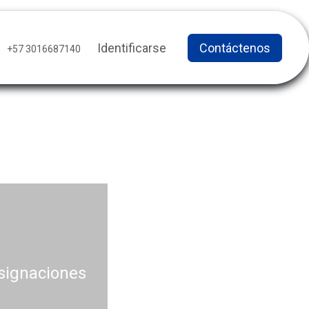
Identificarse
Contáctenos
+57 3016687140
asignaciones