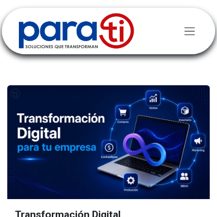
Ir al contenido
Transformación Digital